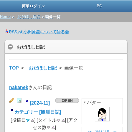
簡単ログイン
PC
Home
>
おだほし日記
> 画像一覧
RSS of 小田原星について語る会
おだほし日記
TOP
>
おだほし日記
> 画像一覧
nakanek
さんの日記
アバター
[2024-11]
カテゴリー [観測日誌]
[投稿日
] [タイトル
] [アク
セス数
]
<<
2024-11月
>>