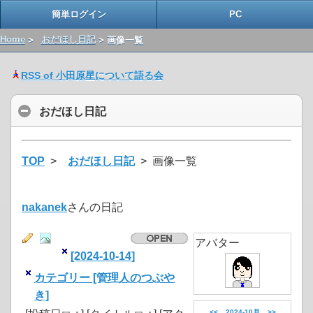
簡単ログイン
PC
Home
>
おだほし日記
> 画像一覧
RSS of 小田原星について語る会
おだほし日記
TOP
>
おだほし日記
> 画像一覧
nakanek
さんの日記
アバター
[2024-10-14]
カテゴリー [管理人のつぶや
き]
<<
2024-10月
>>