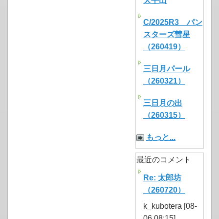
大平山
C/2025R3 パン
スターズ彗星
（260419）
三日月パール
（260321）
三日月の出
（260315）
もっと...
最近のコメント
Re: 太郎坊
（260720）
k_kubotera [08-
06 08:15]