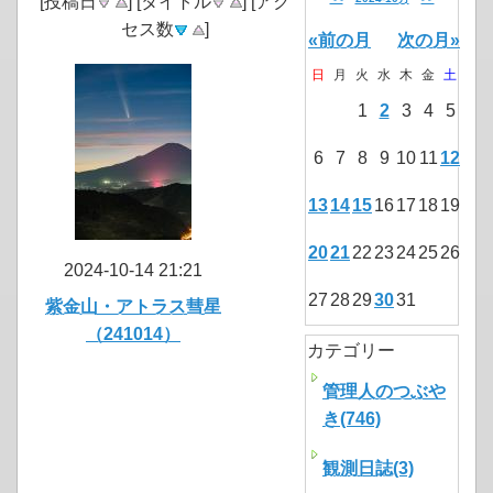
[投稿日
] [タイトル
] [アク
セス数
]
«前の月
次の月»
日
月
火
水
木
金
土
1
2
3
4
5
6
7
8
9
10
11
12
13
14
15
16
17
18
19
20
21
22
23
24
25
26
2024-10-14 21:21
27
28
29
30
31
紫金山・アトラス彗星
（241014）
カテゴリー
管理人のつぶや
き(746)
観測日誌(3)