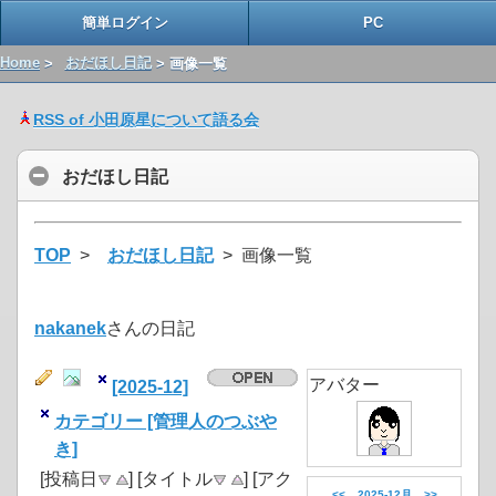
簡単ログイン
PC
Home
>
おだほし日記
> 画像一覧
RSS of 小田原星について語る会
おだほし日記
TOP
>
おだほし日記
> 画像一覧
nakanek
さんの日記
アバター
[2025-12]
カテゴリー [管理人のつぶや
き]
[投稿日
] [タイトル
] [アク
<<
2025-12月
>>