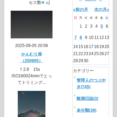
セス数
]
«前の月
次の月»
日
月
火
水
木
金
土
1
2
3
4
5
6
7
8
9
10
11
12
13
2025-09-05 20:56
14
15
16
17
18
19
20
21
22
23
24
25
26
27
かんむり座
（250905）
28
29
30
ｆ2.8 15s
カテゴリー
ISO160024mmでとっ
管理人のつぶや
てトリミング...
き(745)
観測日誌(3)
未分類(39)