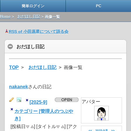
簡単ログイン
PC
Home
>
おだほし日記
> 画像一覧
RSS of 小田原星について語る会
おだほし日記
TOP
>
おだほし日記
> 画像一覧
nakanek
さんの日記
アバター
[2025-9]
カテゴリー [管理人のつぶや
き]
[投稿日
] [タイトル
] [アク
<<
2025-9月
>>