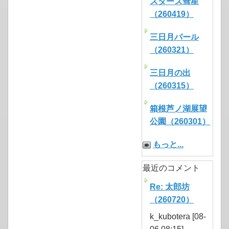
スターズ彗星
（260419）
三日月パール
（260321）
三日月の出
（260315）
箱根芦ノ湖展望
公園（260301）
もっと...
最近のコメント
Re: 太郎坊
（260720）
k_kubotera [08-