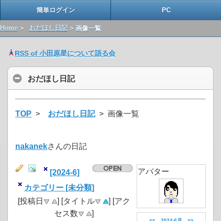
簡単ログイン
PC
Home
>
おだほし日記
> 画像一覧
RSS of 小田原星について語る会
おだほし日記
TOP
>
おだほし日記
> 画像一覧
nakanek
さんの日記
アバター
[2024-6]
カテゴリー [未分類]
[投稿日
] [タイトル
] [アク
セス数
]
<<
2024-6月
>>