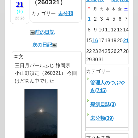
（260321）
21
日
月
火
水
木
金
土
(土)
カテゴリー
未分類
23:26
1
2
3
4
5
6
7
8
9
10
11
12
13
14
前の日記
15
16
17
18
19
20
21
次の日記
22
23
24
25
26
27
28
本文
29
30
31
三日月パールふじ 静岡県
カテゴリー
小山町須走（260321） 今回
はど真ん中でした
管理人のつぶや
き(745)
観測日誌(3)
未分類(39)
アクセス数