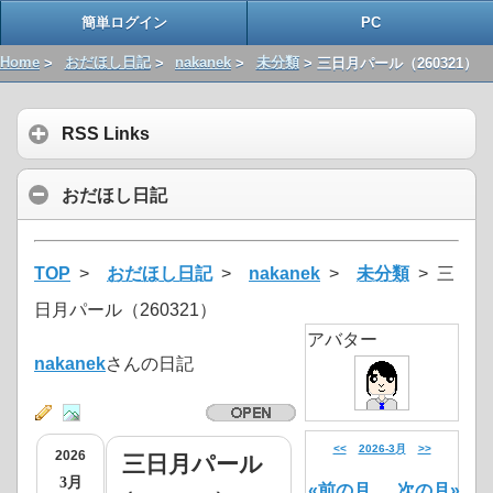
簡単ログイン
PC
Home
>
おだほし日記
>
nakanek
>
未分類
> 三日月パール（260321）
RSS Links
おだほし日記
TOP
>
おだほし日記
>
nakanek
>
未分類
> 三
日月パール（260321）
アバター
nakanek
さんの日記
<<
2026-3月
>>
2026
三日月パール
3月
«前の月
次の月»