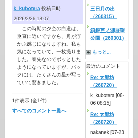
k_kubotera
投稿日時
三日月の出
（260315）
2026/3/26 18:07
この時期の夕空の白道は、
箱根芦ノ湖展望
垂直に近いですから、舟が浮
公園（260301）
かぶ感じになりますね。私も
気になっていて、一枚撮りま
もっと...
した。春先なのでボッとした
最近のコメント
ようになっていますが、バッ
クには、たくさんの星が写っ
Re: 太郎坊
ていて驚きました。
（260720）
k_kubotera [08-
1件表示 (全1件)
06 08:15]
すべてのコメント一覧へ
Re: 太郎坊
（260720）
nakanek [07-23