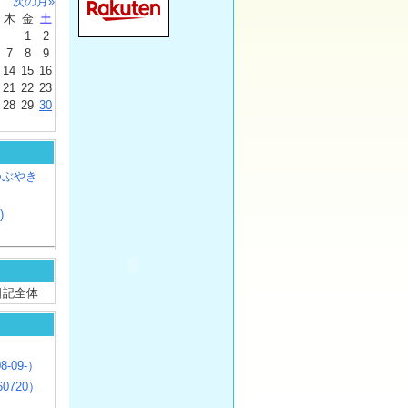
次の月»
木
金
土
1
2
7
8
9
14
15
16
21
22
23
28
29
30
つぶやき
)
/ 日記全体
8-09-）
0720）
じ