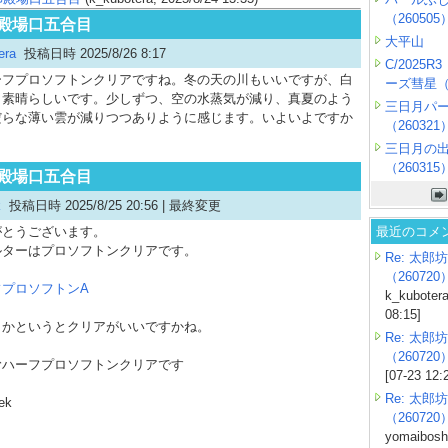
（260505
 御殿場口五合目
大平山
era
投稿日時 2025/8/26 8:17
C/2025
フプロソフトンクリアですね。冬の天の川もいいですが、白
ーズ彗星（2
も素晴らしいです。少しずつ、空の水蒸気が減り、真夏のよう
三日月パ
だらな薄い雲が減りつつありように感じます。いよいよですか
（260321
三日月の
（260315
 御殿場口五合目
k
投稿日時 2025/8/25 20:56 |
最終変更
がとうございます。
最近のコメ
ルターはプロソフトンクリアです。
Re: 太郎坊
（260720
フプロソフトンA
k_kubotera
08:15]
らかというとクリアがいいですかね。
Re: 太郎坊
（260720
むハーフプロソフトンクリアです
[07-23 12:
Re: 太郎坊
ek
（260720
yomaiboshi