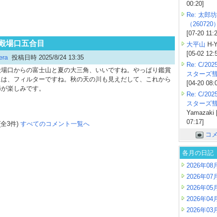
00:20]
Re: 太郎坊
（260720
[07-20 11:
 御殿場口五合目
大平山
H-Y
[05-02 12:
era
投稿日時 2025/8/24 13:35
Re: C/2
場口からの富士山と夏の大三角、いいですね。やっぱり鑑賞
スターズ
には、フィルターですね。秋の天の川も見えだして、これから
[04-20 08:
節が楽しみです。
Re: C/2
スターズ
Yamazaki 
07:17]
(全3件)
すべてのコメント一覧へ
コ
各月の日記
2026年08
2026年07
2026年05
2026年04
2026年03