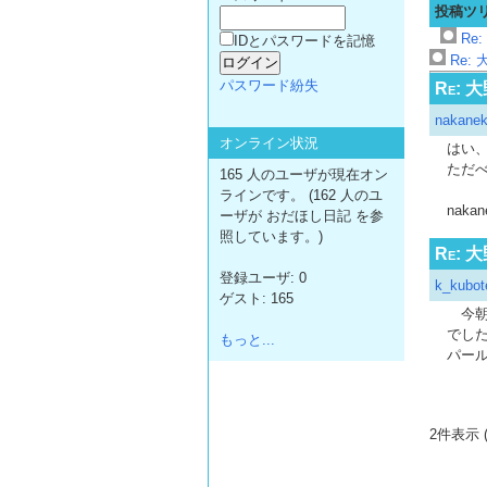
投稿ツ
Re:
IDとパスワードを記憶
Re: 
パスワード紛失
Re: 
nakane
オンライン状況
はい
ただ
165 人のユーザが現在オン
ラインです。 (162 人のユ
nakan
ーザが おだほし日記 を参
照しています。)
Re: 
登録ユーザ: 0
k_kubot
ゲスト: 165
今朝
でし
もっと...
パー
2件表示 