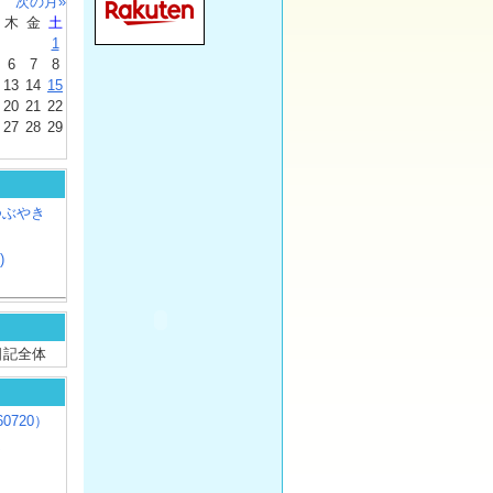
次の月»
木
金
土
1
6
7
8
13
14
15
20
21
22
27
28
29
つぶやき
)
/ 日記全体
0720）
じ
）