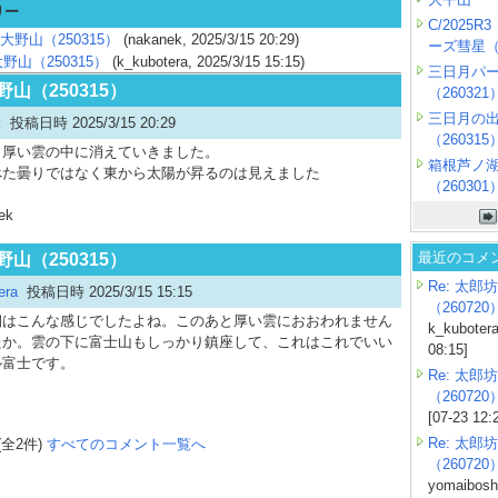
リー
C/2025
 大野山（250315）
(nakanek, 2025/3/15 20:29)
ーズ彗星（2
大野山（250315）
(k_kubotera, 2025/3/15 15:15)
三日月パ
大野山（250315）
（260321
三日月の
k
投稿日時 2025/3/15 20:29
（260315
、厚い雲の中に消えていきました。
箱根芦ノ
べた曇りではなく東から太陽が昇るのは見えました
（260301
ek
最近のコメ
大野山（250315）
Re: 太郎坊
era
投稿日時 2025/3/15 15:15
（260720
はこんな感じでしたよね。このあと厚い雲におおわれません
k_kubotera
たか。雲の下に富士山もしっかり鎮座して、これはこれでいい
08:15]
ル富士です。
Re: 太郎坊
（260720
[07-23 12:
Re: 太郎坊
(全2件)
すべてのコメント一覧へ
（260720
yomaiboshi