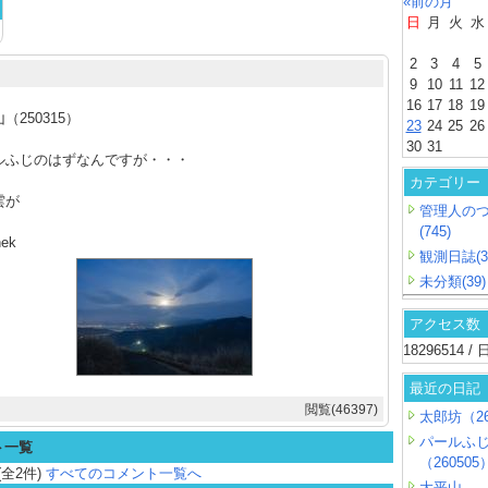
«前の月
日
月
火
水
2
3
4
5
9
10
11
12
16
17
18
19
（250315）
23
24
25
26
30
31
ルふじのはずなんですが・・・
カテゴリー
雲が
管理人の
(745)
nek
観測日誌(3
未分類(39)
アクセス数
18296514 
最近の日記
閲覧(46397)
太郎坊（26
パールふ
ト一覧
（260505
(全2件)
すべてのコメント一覧へ
大平山