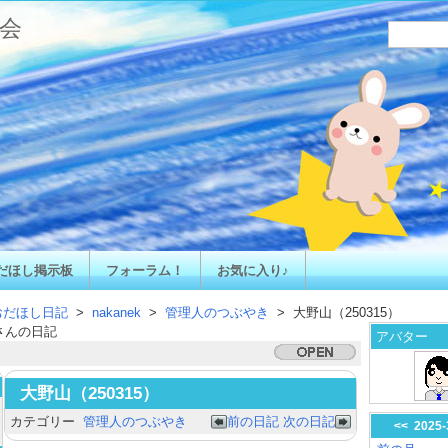
会
だほし掲示板
フォーラム！
お気に入り♪
おだほし日記
>
nakanek
>
管理人のつぶやき
> 大野山（250315）
さんの日記
アバター
大野山（250315）
カテゴリー
管理人のつぶやき
前の日記
次の日記
<<
2025