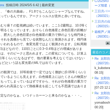
C/2025
era
投稿日時 2024/5/5 6:42 |
最終変更
ーズ彗星（2
三日月パ
、『春の大曲線』、F1.8でもこんなにシャープなんですね。
（260321
絞っているんですか。アークトゥルスが意外と赤いですね。
三日月の
り座Ｔの監視網は続いています。ここ1-2週間は、10.0等く
（260315
と明るくなっています。おそらく白色矮星と赤色巨星の距離が
箱根芦ノ
く、肥大した赤色巨星が白色矮星の重力で卵のような楕円体と
（260301
、それを真横から見ている状態なんだと推測されます。楕円体
といわれるもので、食変光星ではよく観測されます。公転周期
0日ほどなので、110日ごとに0.3~0.4等ほどの増減がありま
最近のコメ
今は、そのピークと思われます。この変化についても、計算上
.1等くらいになるはずで、他の要素を考えなくてはいけない
Re: 太郎坊
など)という話も変光星のMLでは出ています。
（260720
k_kubotera
観測では、10等前後で一定ではなく微妙に(0.05等くらい)
08:15]
っているようにも見えます。白色矮星上にはたくさんの物質が
Re: 太郎坊
積もってしまっているはずですから、それが白色矮星の重力で
（260720
縮められ高温となって熱核暴走を起こしても不思議ではありま
[07-23 12:
。
Re: 太郎坊
定なのかなぁ、いつドッカーーンと来るのかなぁ・・・。
（260720
yomaiboshi
00:20]