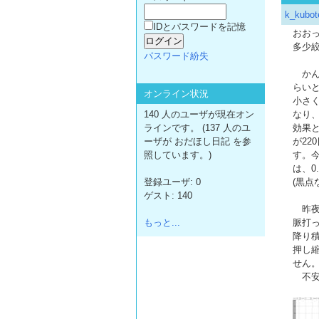
k_kubot
IDとパスワードを記憶
おおっ
多少
パスワード紛失
かんむ
らい
オンライン状況
小さ
140 人のユーザが現在オン
なり
ラインです。 (137 人のユ
効果
ーザが おだほし日記 を参
が22
照しています。)
す。
は、0
登録ユーザ: 0
(黒点
ゲスト: 140
昨夜の
もっと...
脈打
降り
押し
せん
不安