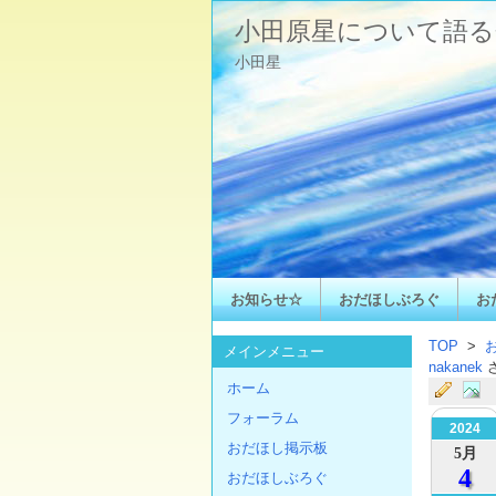
小田原星について語る
小田星
お知らせ☆
おだほしぶろぐ
お
TOP
>
メインメニュー
nakanek
ホーム
フォーラム
2024
おだほし掲示板
5月
4
おだほしぶろぐ