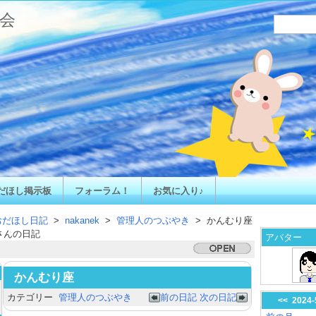
会
だほし掲示板
フォーラム！
お気に入り♪
おだほし日記
>
nakanek
>
管理人のつぶやき
> かんむり座
さんの日記
アバター
かんむり座
カテゴリー
管理人のつぶやき
前の日記
次の日記
<<
2024