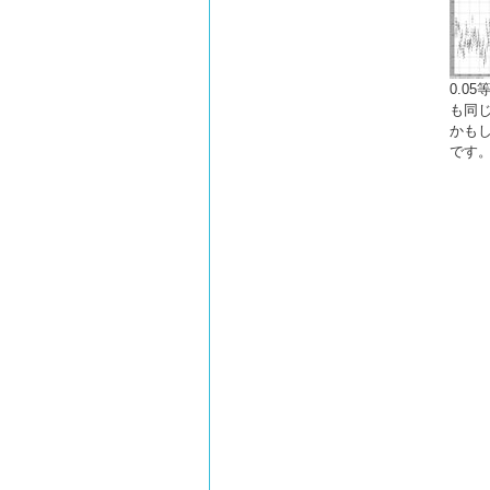
0.0
も同
かも
です