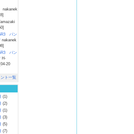
）
nakanek
28]
amazaki
50]
025R3 パン
彗
nakanek
08]
025R3 パン
彗
H-
[04-20
メント一覧
月
(1)
月
(2)
月
(1)
月
(3)
月
(5)
月
(7)