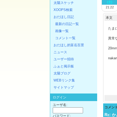
(土)
太陽スケッチ
21:22
XOOPS検索
おだほし日記
本文
最新の日記一覧
たま
画像一覧
コメント一覧
異常
おだほし的富岳百景
20mm
ニュース
naka
ユーザー招待
ふぉと掲示板
太陽ブログ
WEBリンク集
サイトマップ
ログイン
ユーザ名:
コメン
Re: 
パスワード: