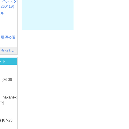
R3 パンスタ
60419）
ール
）
出
）
湖展望公園
）
もっと...
ント
）
 [08-06
）
nakanek
29]
）
 [07-23