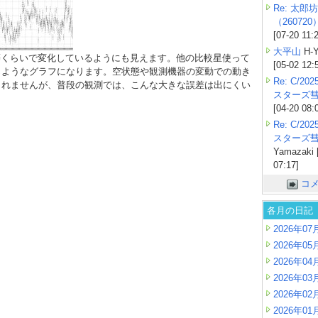
Re: 太郎坊
（260720
[07-20 11:
大平山
H-Y
5等くらいで変化しているようにも見えます。他の比較星使って
[05-02 12:
じようなグラフになります。空状態や観測機器の変動での動き
Re: C/2
しれませんが、普段の観測では、こんな大きな誤差は出にくい
スターズ
。
[04-20 08:
Re: C/2
スターズ
Yamazaki 
07:17]
コ
各月の日記
2026年07
2026年05
2026年04
2026年03
2026年02
2026年01