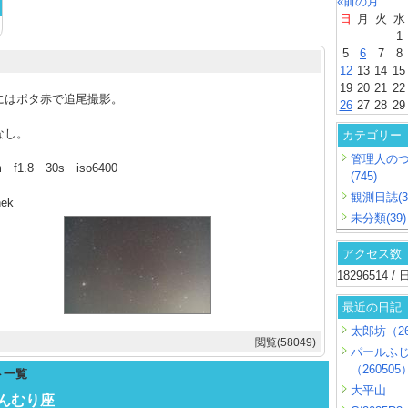
«前の月
日
月
火
水
1
5
6
7
8
12
13
14
15
19
20
21
22
にはポタ赤で追尾撮影。
26
27
28
29
なし。
カテゴリー
管理人の
 f1.8 30s iso6400
(745)
観測日誌(3
nek
未分類(39)
アクセス数
18296514 
最近の日記
太郎坊（26
閲覧(58049)
パールふ
（260505
ト一覧
大平山
かんむり座