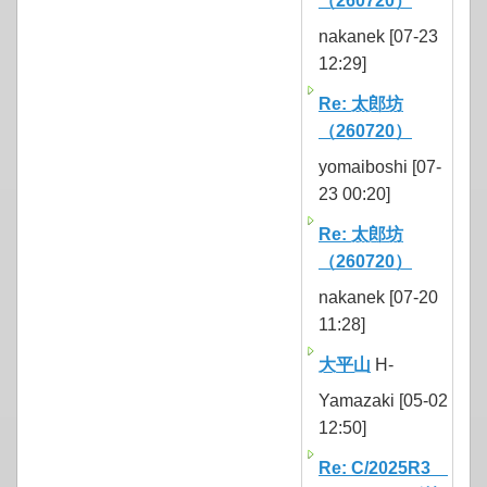
（260720）
nakanek [07-23
12:29]
Re: 太郎坊
（260720）
yomaiboshi [07-
23 00:20]
Re: 太郎坊
（260720）
nakanek [07-20
11:28]
大平山
H-
Yamazaki [05-02
12:50]
Re: C/2025R3