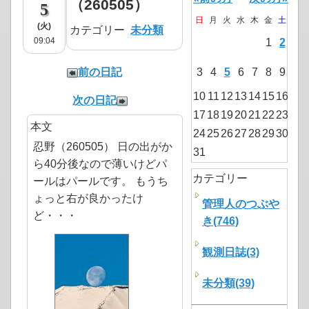
（260505）
5
日
月
火
水
木
金
土
(火)
カテゴリー
未分類
09:04
1
2
前の日記
3
4
5
6
7
8
9
10
11
12
13
14
15
16
次の日記
17
18
19
20
21
22
23
本文
24
25
26
27
28
29
30
忍野（260505） 日の出がか
31
ら40分後なので薄いけどパ
カテゴリー
ールはパールです。 もうち
ょっと右が良かったけ
管理人のつぶや
ど・・・
き(746)
観測日誌(3)
未分類(39)