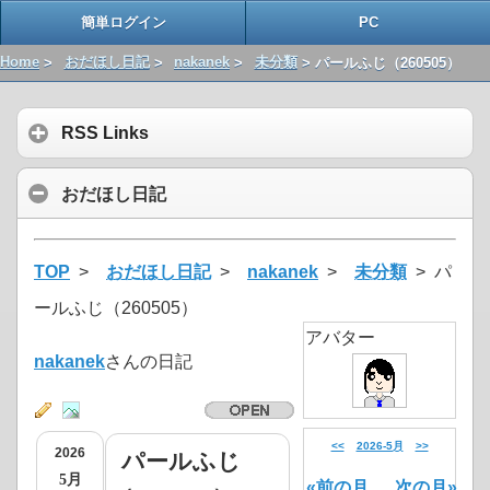
簡単ログイン
PC
Home
>
おだほし日記
>
nakanek
>
未分類
> パールふじ（260505）
RSS Links
おだほし日記
TOP
>
おだほし日記
>
nakanek
>
未分類
> パ
ールふじ（260505）
アバター
nakanek
さんの日記
<<
2026-5月
>>
2026
パールふじ
5月
«前の月
次の月»