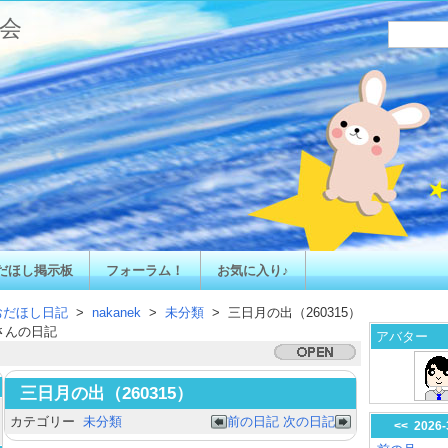
会
だほし掲示板
フォーラム！
お気に入り♪
おだほし日記
>
nakanek
>
未分類
> 三日月の出（260315）
さんの日記
アバター
三日月の出（260315）
カテゴリー
未分類
前の日記
次の日記
<<
2026