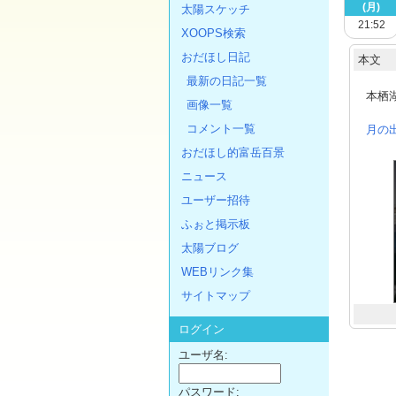
(月)
太陽スケッチ
21:52
XOOPS検索
おだほし日記
本文
最新の日記一覧
本栖
画像一覧
コメント一覧
月の
おだほし的富岳百景
ニュース
ユーザー招待
ふぉと掲示板
太陽ブログ
WEBリンク集
サイトマップ
ログイン
ユーザ名:
パスワード: