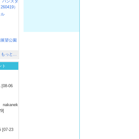
R3 パンスタ
60419）
ール
）
出
）
湖展望公園
）
もっと...
ント
）
 [08-06
）
nakanek
29]
）
 [07-23