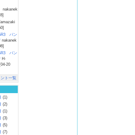
）
nakanek
28]
amazaki
50]
025R3 パン
彗
nakanek
08]
025R3 パン
彗
H-
[04-20
メント一覧
月
(1)
月
(2)
月
(1)
月
(3)
月
(5)
月
(7)