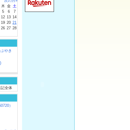
次の月»
木
金
土
5
6
7
12
13
14
19
20
21
26
27
28
つぶやき
)
/ 日記全体
0720）
じ
）