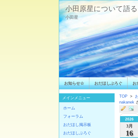
小田原星について語る
小田星
お知らせ☆
おだほしぶろぐ
お
TOP
>
メインメニュー
nakanek
ホーム
フォーラム
2026
おだほし掲示板
3月
16
おだほしぶろぐ