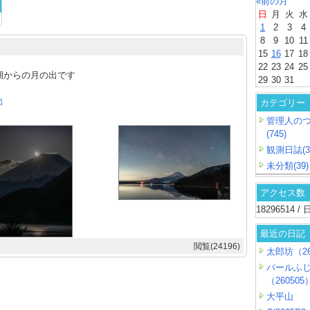
«前の月
日
月
火
水
1
2
3
4
8
9
10
11
15
16
17
18
22
23
24
25
湖からの月の出です
29
30
31
出
カテゴリー
管理人の
(745)
観測日誌(3
未分類(39)
アクセス数
18296514 
最近の日記
閲覧(24196)
太郎坊（26
パールふ
（260505
大平山