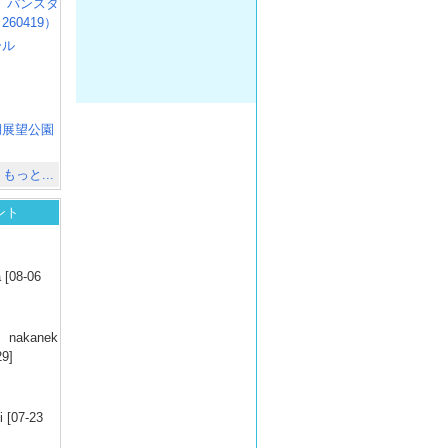
R3 パンスタ
60419）
ール
）
出
）
湖展望公園
）
もっと...
ント
）
 [08-06
）
nakanek
29]
）
 [07-23