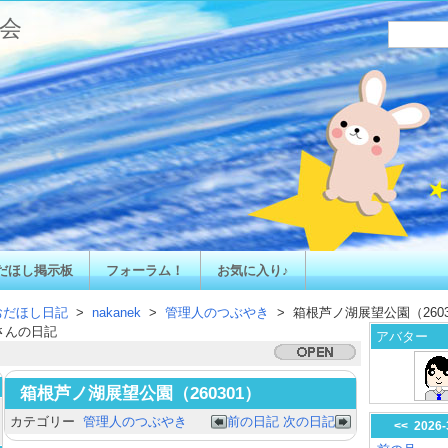
会
だほし掲示板
フォーラム！
お気に入り♪
おだほし日記
>
nakanek
>
管理人のつぶやき
> 箱根芦ノ湖展望公園（2603
さんの日記
アバター
箱根芦ノ湖展望公園（260301）
カテゴリー
管理人のつぶやき
前の日記
次の日記
<<
2026