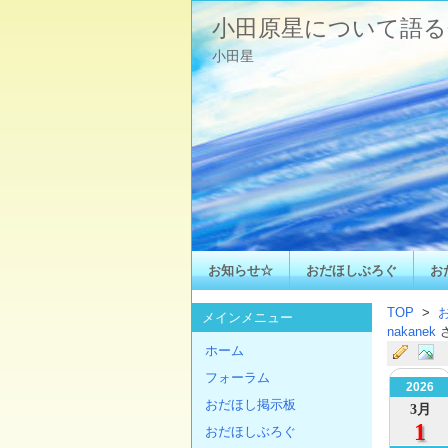
小田原星について語る
小田星
お知らせ☆
おだほしぶろぐ
お
TOP
>
メインメニュー
nakanek
ホーム
フォーラム
2026
おだほし掲示板
3月
1
おだほしぶろぐ