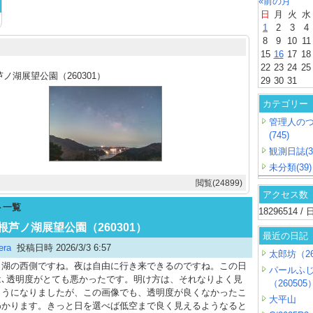
«前の月
日
月
火
水
1
2
3
4
8
9
10
11
15
16
17
18
22
23
24
25
ノ湖展望公園（260301）
29
30
31
カテゴリー
管理人の
(745)
観測日誌(3
未分類(39)
閲覧(24899)
アクセス数
ト一覧
18296514 
 箱根芦ノ湖展望公園（260301）
最近の日記
era
投稿日時 2026/3/3 6:57
太郎坊（26
湖の西側ですね。夜は自由に行き来できるのですね。この日
パールふ
は､透明度がとても悪かったです。明け方は、それなりよく見
（260505
ようになりましたが、この画像でも、透明度が良くなかったこ
大平山
わかります。きっと日を選べば低空まで良く見えるようなると