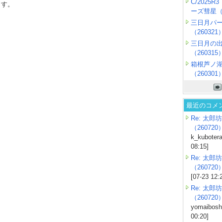
C/2025
ます。
ーズ彗星（2
三日月パ
（260321
三日月の
（260315
箱根芦ノ
（260301
最近のコメ
Re: 太郎坊
（260720
k_kubotera
08:15]
Re: 太郎坊
（260720
[07-23 12:
Re: 太郎坊
（260720
yomaiboshi
00:20]