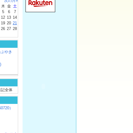
次の月»
木
金
土
5
6
7
12
13
14
19
20
21
26
27
28
つぶやき
)
/ 日記全体
0720）
じ
）