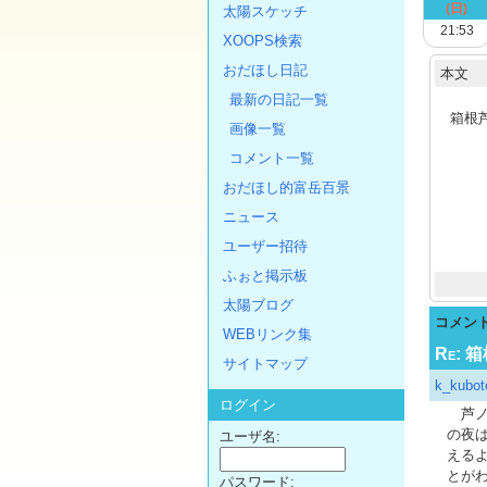
(日)
太陽スケッチ
21:53
XOOPS検索
おだほし日記
本文
最新の日記一覧
箱根芦
画像一覧
コメント一覧
おだほし的富岳百景
ニュース
ユーザー招待
ふぉと掲示板
太陽ブログ
コメン
WEBリンク集
Re:
サイトマップ
k_kubot
ログイン
芦ノ
の夜
ユーザ名:
える
とが
パスワード: