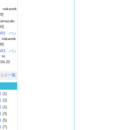
）
nakanek
28]
amazaki
50]
025R3 パン
彗
nakanek
08]
025R3 パン
彗
H-
[04-20
メント一覧
月
(1)
月
(2)
月
(1)
月
(3)
月
(5)
月
(7)