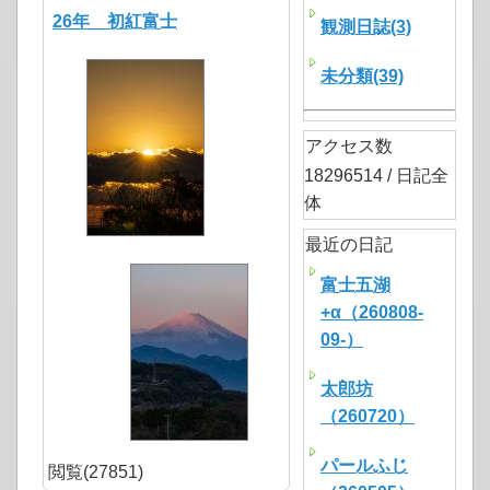
26年 初紅富士
観測日誌(3)
未分類(39)
アクセス数
18296514 / 日記全
体
最近の日記
富士五湖
+α（260808-
09-）
太郎坊
（260720）
パールふじ
閲覧(27851)