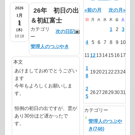
2026
26年 初日の出
«前の月
次の月»
1月
＆初紅富士
日
月
火
水
木
金
土
1
カテゴリ
1
2
3
(木)
次の日記
10:18
ー
4
5
6
7
8
9
10
管理人のつぶやき
11
12
13
14
15
16
17
本文
1
あけましておめでとうござい
19
20
21
22
23
24
8
ます
今年もよろしくお願いしま
2
26
27
28
29
30
31
す。
5
恒例の初日の出ですが、雲が
カテゴリー
あり30分ほど遅かったで
管理人のつぶや
す。
き(746)