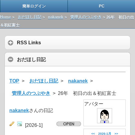
簡単ログイン
PC
Home
>
おだほし日記
>
nakanek
>
管理人のつぶやき
> 26年 初日の出
＆初紅富士
RSS Links
おだほし日記
TOP
>
おだほし日記
>
nakanek
>
管理人のつぶやき
> 26年 初日の出＆初紅富士
アバター
nakanek
さんの日記
[2026-1]
<<
2026-1月
>>