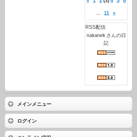
«
1
2
(3)
4
5
6
...
11
»
RSS配信
nakanek さんの日
記
メインメニュー
ログイン