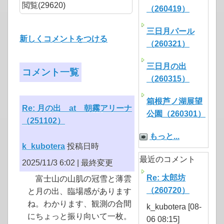
閲覧(29620)
（260419）
三日月パール
新しくコメントをつける
（260321）
三日月の出
コメント一覧
（260315）
箱根芦ノ湖展望
Re: 月の出 at 朝霧アリーナ
公園（260301）
（251102）
もっと...
k_kubotera
投稿日時
最近のコメント
2025/11/3 6:02 |
最終変更
Re: 太郎坊
富士山の山肌の冠雪と薄雲
（260720）
と月の出、臨場感があります
ね。わかります、観測の合間
k_kubotera [08-
にちょっと振り向いて一枚。
06 08:15]