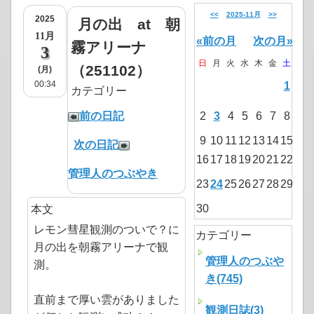
<<
2025-11月
>>
2025
月の出 at 朝
11月
«前の月
次の月»
霧アリーナ
3
日
月
火
水
木
金
土
（251102）
(月)
00:34
1
カテゴリー
前の日記
2
3
4
5
6
7
8
9
10
11
12
13
14
15
次の日記
16
17
18
19
20
21
22
管理人のつぶやき
23
24
25
26
27
28
29
30
本文
レモン彗星観測のついで？に
カテゴリー
月の出を朝霧アリーナで観
管理人のつぶや
測。
き(745)
直前まで厚い雲がありました
観測日誌(3)