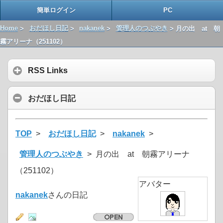
簡単ログイン
PC
Home
>
おだほし日記
>
nakanek
>
管理人のつぶやき
> 月の出 at 朝
霧アリーナ（251102）
RSS Links
おだほし日記
TOP
>
おだほし日記
>
nakanek
>
管理人のつぶやき
> 月の出 at 朝霧アリーナ
（251102）
アバター
nakanek
さんの日記