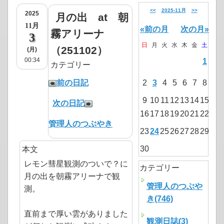
<<
2025-11月
>>
2025
月の出 at 朝
11月
«前の月
次の月»
霧アリーナ
3
日
月
火
水
木
金
土
（251102）
(月)
00:34
1
カテゴリー
前の日記
2
3
4
5
6
7
8
9
10
11
12
13
14
15
次の日記
16
17
18
19
20
21
22
管理人のつぶやき
23
24
25
26
27
28
29
30
本文
レモン彗星観測のついで？に
カテゴリー
月の出を朝霧アリーナで観
管理人のつぶや
測。
き(746)
直前まで厚い雲がありました
観測日誌(3)