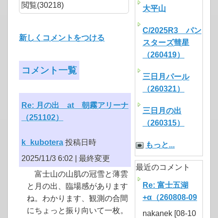
閲覧(30218)
大平山
C/2025R3 パン
新しくコメントをつける
スターズ彗星
（260419）
コメント一覧
三日月パール
（260321）
Re: 月の出 at 朝霧アリーナ
三日月の出
（251102）
（260315）
k_kubotera
投稿日時
もっと...
2025/11/3 6:02 |
最終変更
最近のコメント
富士山の山肌の冠雪と薄雲
Re: 富士五湖
と月の出、臨場感があります
+α（260808-09
ね。わかります、観測の合間
にちょっと振り向いて一枚。
nakanek [08-10