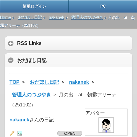
簡単ログイン
PC
Home
>
おだほし日記
>
nakanek
>
管理人のつぶやき
> 月の出 at 朝
霧アリーナ（251102）
RSS Links
おだほし日記
TOP
>
おだほし日記
>
nakanek
>
管理人のつぶやき
> 月の出 at 朝霧アリーナ
（251102）
アバター
nakanek
さんの日記