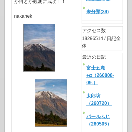
が何とか観測に成功！！
未分類(39)
nakanek
アクセス数
18296514 / 日記全
体
最近の日記
富士五湖
+α（260808-
09-）
太郎坊
（260720）
パールふじ
（260505）