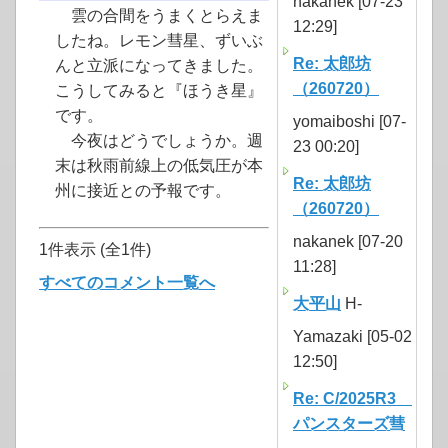
nakanek [07-23
雲の合間をうまくとらえま
12:29]
したね。レモン彗星、ずいぶ
Re: 太郎坊
んと立派になってきました。
（260720）
こうしてみると『ほうき星』
です。
yomaiboshi [07-
今夜はどうでしょうか。週
23 00:20]
末は秋雨前線上の低気圧が本
Re: 太郎坊
州に接近との予報です。
（260720）
nakanek [07-20
1件表示 (全1件)
11:28]
すべてのコメント一覧へ
大平山
H-
Yamazaki [05-02
12:50]
Re: C/2025R3
パンスターズ彗