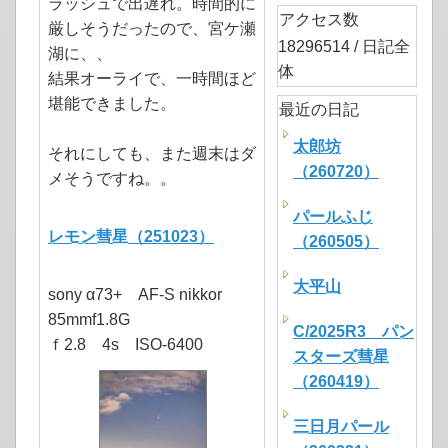
ラッシュで出遅れ。時間的に
アクセス数
厳しそうだったので、宮ケ瀬
18296514 / 日記全
湖に、、
体
結果オーライで、一時間ほど
堪能できました。
最近の日記
太郎坊
それにしても、また週末はダ
（260720）
メそうですね。。
パールふじ
レモン彗星（251023）
（260505）
大平山
sony α73+ AF-S nikkor
85mmf1.8G
C/2025R3 パン
ｆ2.8 4s ISO-6400
スターズ彗星
（260419）
三日月パール