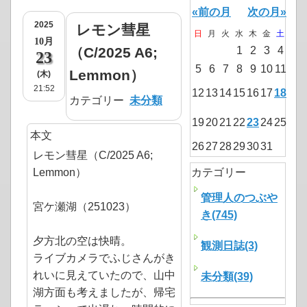
«前の月
次の月»
2025
レモン彗星
日
月
火
水
木
金
土
10月
（C/2025 A6;
1
2
3
4
23
5
6
7
8
9
10
11
Lemmon）
(木)
21:52
12
13
14
15
16
17
18
カテゴリー
未分類
19
20
21
22
23
24
25
本文
26
27
28
29
30
31
レモン彗星（C/2025 A6;
Lemmon）
カテゴリー
管理人のつぶや
宮ケ瀬湖（251023）
き(745)
夕方北の空は快晴。
観測日誌(3)
ライブカメラでふじさんがき
れいに見えていたので、山中
未分類(39)
湖方面も考えましたが、帰宅