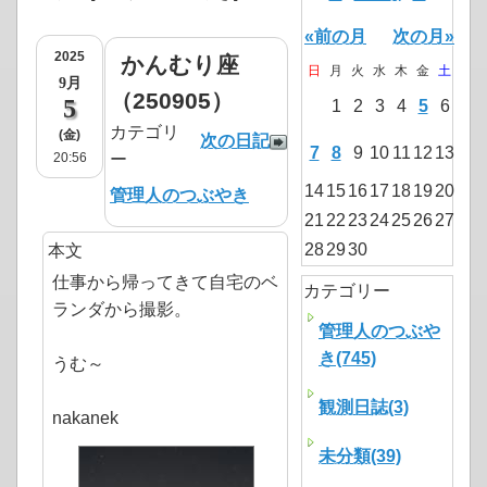
«前の月
次の月»
2025
かんむり座
日
月
火
水
木
金
土
9月
（250905）
5
1
2
3
4
5
6
カテゴリ
(金)
次の日記
7
8
9
10
11
12
13
20:56
ー
14
15
16
17
18
19
20
管理人のつぶやき
21
22
23
24
25
26
27
28
29
30
本文
仕事から帰ってきて自宅のベ
カテゴリー
ランダから撮影。
管理人のつぶや
き(745)
うむ～
観測日誌(3)
nakanek
未分類(39)