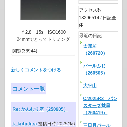
アクセス数
18296514 / 日記全
体
ｆ2.8 15s ISO1600
最近の日記
24mmでとってトリミング
太郎坊
閲覧(36944)
（260720）
パールふじ
新しくコメントをつける
（260505）
大平山
コメント一覧
C/2025R3 パン
スターズ彗星
Re: かんむり座（250905）
（260419）
k_kubotera
投稿日時 2025/9/6
三日月パール