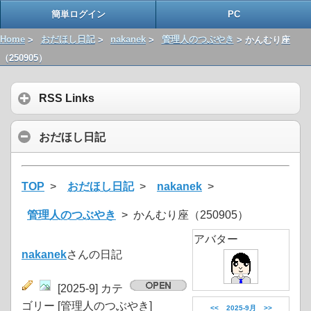
簡単ログイン
PC
Home
>
おだほし日記
>
nakanek
>
管理人のつぶやき
> かんむり座
（250905）
RSS Links
おだほし日記
TOP
>
おだほし日記
>
nakanek
>
管理人のつぶやき
> かんむり座（250905）
アバター
nakanek
さんの日記
[2025-9] カテ
ゴリー [管理人のつぶやき]
<<
2025-9月
>>