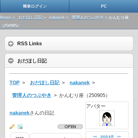
簡単ログイン
PC
Home
>
おだほし日記
>
nakanek
>
管理人のつぶやき
> かんむり座
（250905）
RSS Links
おだほし日記
TOP
>
おだほし日記
>
nakanek
>
管理人のつぶやき
> かんむり座（250905）
アバター
nakanek
さんの日記
<<
2025-9月
>>