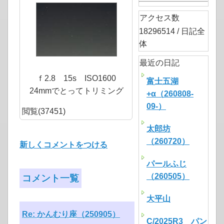
アクセス数
18296514 / 日記全
体
最近の日記
ｆ2.8 15s ISO1600
富士五湖
24mmでとってトリミング
+α（260808-
09-）
閲覧(37451)
太郎坊
（260720）
新しくコメントをつける
パールふじ
（260505）
コメント一覧
大平山
Re: かんむり座（250905）
C/2025R3 パン