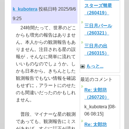
スターズ彗星
k_kubotera
投稿日時 2025/9/6
（260419）
9:25
三日月パール
24時間たって、世界のどこ
（260321）
からも増光の報告はありませ
ん。本人からの観測報告もあ
三日月の出
りません。注目される星の誤
（260315）
報が，そんなに簡単に流れて
いいものなのでしょうか。し
もっと...
かも日本から。きちんとした
観測報告でもない情報を確認
最近のコメント
もせずに，アラートにのせた
Re: 太郎坊
のも間違いだったのかもしれ
（260720）
ません。
k_kubotera [08-
06 08:15]
普段、マイナーな星の観測
であっても、観測報告にミス
Re: 太郎坊
があれば、すぐに訂正が流れ