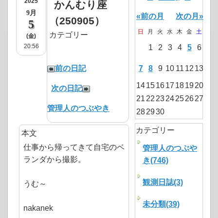
2025
かんむり座
9月
«前の月
次の月»
（250905）
5
日
月
火
水
木
金
土
カテゴリー
(金)
20:56
1
2
3
4
5
6
前の日記
7
8
9
10
11
12
13
14
15
16
17
18
19
20
次の日記
21
22
23
24
25
26
27
管理人のつぶやき
28
29
30
カテゴリー
本文
仕事から帰ってきて自宅のベ
管理人のつぶや
ランダから撮影。
き(746)
観測日誌(3)
うむ～
未分類(39)
nakanek