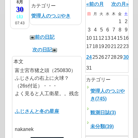
8月
«前の月
次の月»
カテゴリー
30
日
月
火
水
木
金
土
管理人のつぶやき
(土)
1
2
07:43
3
4
5
6
7
8
9
前の日記
10
11
12
13
14
15
16
17
18
19
20
21
22
23
次の日記
24
25
26
27
28
29
30
本文
31
富士宮市猪之頭（250830）
ふじさんの右上に火球？
カテゴリー
（26s付近）・・・
管理人のつぶや
よく見ると人工衛星。。残念
き(745)
ふじさんと冬の星座
観測日誌(3)
未分類(39)
nakanek