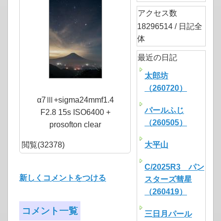
アクセス数
18296514 / 日記全
体
最近の日記
太郎坊
（260720）
α7Ⅲ+sigma24mmf1.4
パールふじ
F2.8 15s ISO6400 +
（260505）
prosofton clear
閲覧(32378)
大平山
C/2025R3 パン
新しくコメントをつける
スターズ彗星
（260419）
コメント一覧
三日月パール