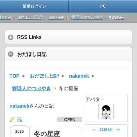
簡単ログイン
PC
Home
>
おだほし日記
>
nakanek
>
管理人のつぶやき
> 冬の星座
RSS Links
おだほし日記
TOP
>
おだほし日記
>
nakanek
>
管理人のつぶやき
> 冬の星座
アバター
nakanek
さんの日記
<<
2025-8月
>>
2025
冬の星座