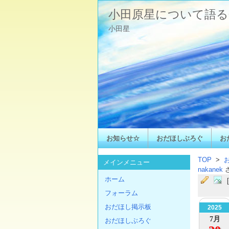
小田原星について語る
小田星
お知らせ☆
おだほしぶろぐ
お
TOP
>
メインメニュー
nakanek
ホーム
フォーラム
おだほし掲示板
2025
7月
おだほしぶろぐ