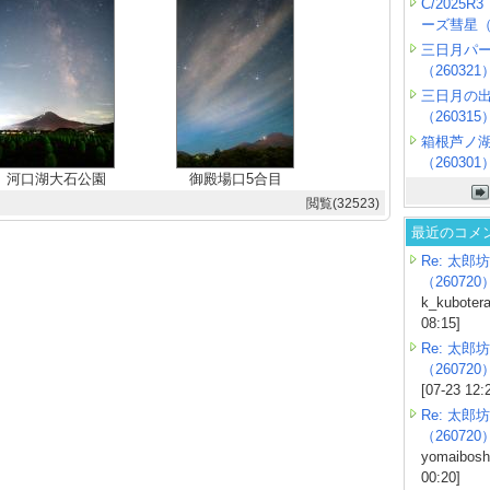
C/2025
ーズ彗星（2
三日月パ
（260321
三日月の
（260315
箱根芦ノ
（260301
河口湖大石公園
御殿場口5合目
閲覧(32523)
最近のコメ
Re: 太郎坊
（260720
k_kubotera
08:15]
Re: 太郎坊
（260720
[07-23 12:
Re: 太郎坊
（260720
yomaiboshi
00:20]