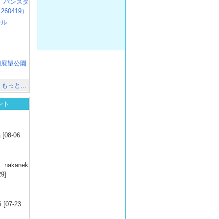
R3 パンスタ
60419）
ール
）
出
）
湖展望公園
）
もっと...
ント
）
 [08-06
）
nakanek
29]
）
 [07-23