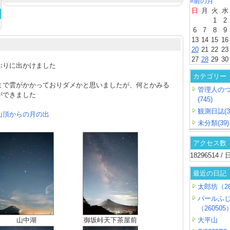
«前の月
日
月
火
水
1
2
6
7
8
9
13
14
15
16
20
21
22
23
27
28
29
30
ぶりに出かけました
カテゴリー
まで雲がかかっておりダメかと思いましたが、何とかみる
管理人の
ができました
(745)
観測日誌(3
山頂からの月の出
未分類(39)
アクセス数
18296514 
最近の日記
太郎坊（26
パールふ
（260505
山中湖
御坂峠天下茶屋前
大平山