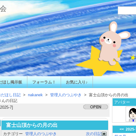
会
だほし掲示板
フォーラム！
お気に入り♪
おだほし日記
>
nakanek
>
管理人のつぶやき
> 富士山頂からの月の出
さんの日記
アバター
[2025-7]
富士山頂からの月の出
<<
2025
カテゴリー
管理人のつぶやき
次の日記