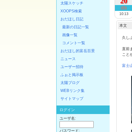
20
太陽スケッチ
(日)
XOOPS検索
10:13
おだほし日記
本文
最新の日記一覧
画像一覧
久し
コメント一覧
直前
おだほし的富岳百景
こと
ニュース
富士
ユーザー招待
ふぉと掲示板
太陽ブログ
WEBリンク集
サイトマップ
ログイン
ユーザ名:
パスワード: