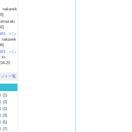
）
nakanek
28]
amazaki
50]
025R3 パン
彗
nakanek
08]
025R3 パン
彗
H-
[04-20
メント一覧
月
(1)
月
(2)
月
(1)
月
(3)
月
(5)
月
(7)