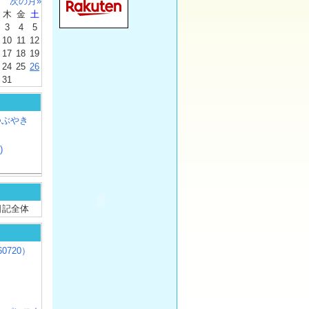
次の月»
木
金
土
3
4
5
10
11
12
17
18
19
24
25
26
31
つぶやき
)
/ 日記全体
0720）
じ
）