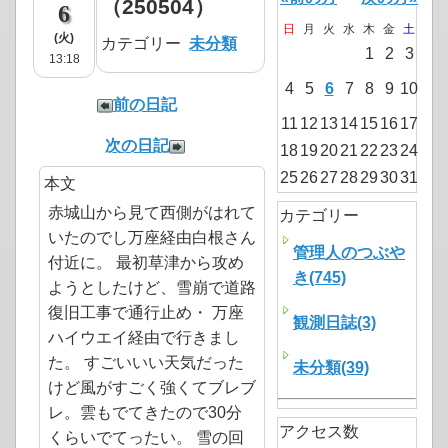
（250504）
6
日
月
火
水
木
金
土
(火)
カテゴリー
未分類
1
2
3
13:18
4
5
6
7
8
9
10
前の日記
11
12
13
14
15
16
17
次の日記
18
19
20
21
22
23
24
25
26
27
28
29
30
31
本文
赤城山から見て西側がはれて
カテゴリー
いたのでし万座経由白根さん
管理人のつぶや
付近に。 最初草津から攻め
き(745)
ようとしたけど、雪崩で道路
復旧工事で通行止め・ 万座
観測日誌(3)
ハイウエイ経由で行きまし
た。 すごいいい天気だった
未分類(39)
けど風がすごく強くてブレブ
レ。雲もでてきたので30分
アクセス数
くらいでてったい。 雪の回