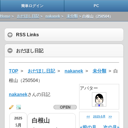
簡単ログイン
PC
Home
>
おだほし日記
>
nakanek
>
未分類
> 白根山（250504）
RSS Links
おだほし日記
TOP
>
おだほし日記
>
nakanek
>
未分類
> 白
根山（250504）
アバター
nakanek
さんの日記
<<
2025-5月
>>
2025
白根山
5月
«前の月
次の月»