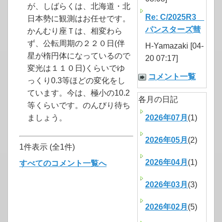
が、しばらくは、北海道・北
Re: C/2025R3
日本勢に観測はお任せです。
パンスターズ彗
かんむり座Ｔは、相変わら
ず、公転周期の２２０日(伴
H-Yamazaki [04-
星が楕円体になっているので
20 07:17]
変光は１１０日)くらいでゆ
コメント一覧
っくり0.3等ほどの変化をし
ています。今は、極小の10.2
各月の日記
等くらいです。のんびり待ち
ましょう。
2026年07月
(1)
2026年05月
(2)
1件表示 (全1件)
2026年04月
(1)
すべてのコメント一覧へ
2026年03月
(3)
2026年02月
(5)