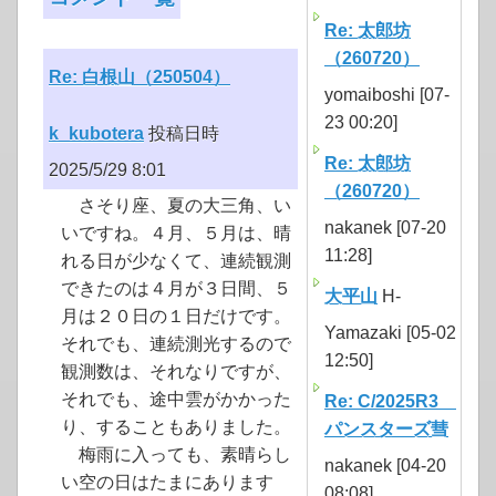
Re: 太郎坊
（260720）
Re: 白根山（250504）
yomaiboshi [07-
23 00:20]
k_kubotera
投稿日時
Re: 太郎坊
2025/5/29 8:01
（260720）
さそり座、夏の大三角、い
nakanek [07-20
いですね。４月、５月は、晴
11:28]
れる日が少なくて、連続観測
できたのは４月が３日間、５
大平山
H-
月は２０日の１日だけです。
Yamazaki [05-02
それでも、連続測光するので
12:50]
観測数は、それなりですが、
それでも、途中雲がかかった
Re: C/2025R3
り、することもありました。
パンスターズ彗
梅雨に入っても、素晴らし
nakanek [04-20
い空の日はたまにあります
08:08]