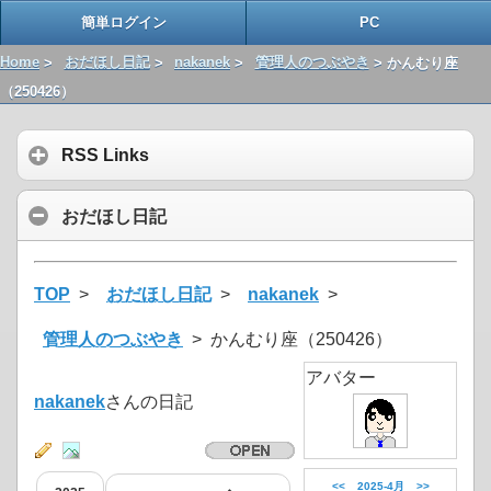
簡単ログイン
PC
Home
>
おだほし日記
>
nakanek
>
管理人のつぶやき
> かんむり座
（250426）
RSS Links
おだほし日記
TOP
>
おだほし日記
>
nakanek
>
管理人のつぶやき
> かんむり座（250426）
アバター
nakanek
さんの日記
<<
2025-4月
>>