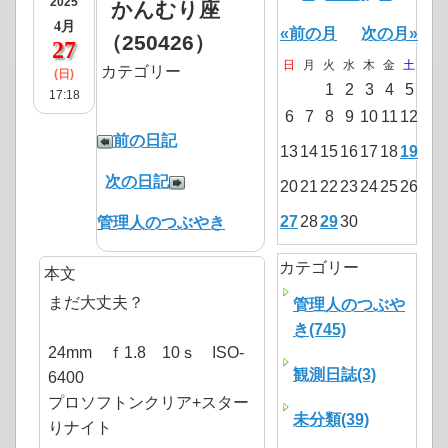
2025
かんむり座
4月
«前の月
次の月»
（250426）
27
日
月
火
水
木
金
土
カテゴリー
(日)
1
2
3
4
5
17:18
6
7
8
9
10
11
12
前の日記
13
14
15
16
17
18
19
次の日記
20
21
22
23
24
25
26
27
28
29
30
管理人のつぶやき
カテゴリー
本文
まだ大丈夫？
管理人のつぶや
き(745)
24mm ｆ1.8 10ｓ ISO-
観測日誌(3)
6400
プロソフトンクリア+スター
未分類(39)
りナイト