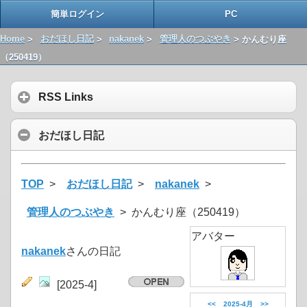
簡単ログイン
PC
Home
>
おだほし日記
>
nakanek
>
管理人のつぶやき
> かんむり座
（250419）
RSS Links
おだほし日記
TOP
>
おだほし日記
>
nakanek
>
管理人のつぶやき
> かんむり座（250419）
アバター
nakanek
さんの日記
[2025-4]
<<
2025-4月
>>