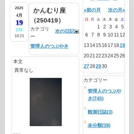
2025
かんむり座
«前の月
次の月»
4月
（250419）
日
月
火
水
木
金
土
19
1
2
3
4
5
カテゴリ
(土)
次の日記
6
7
8
9
10
11
12
18:23
ー
13
14
15
16
17
18
19
管理人のつぶやき
20
21
22
23
24
25
26
本文
27
28
29
30
異常なし
カテゴリー
管理人のつぶや
き(745)
観測日誌(3)
未分類(39)