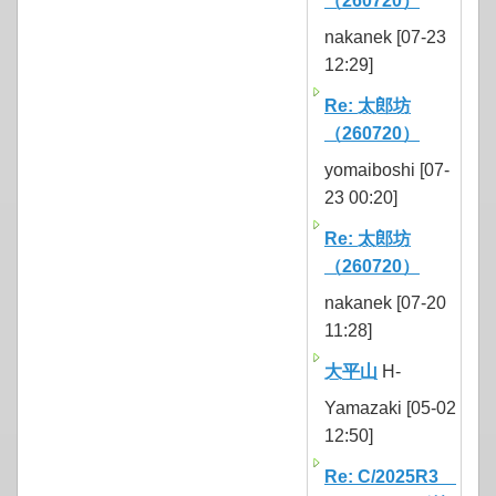
（260720）
nakanek [07-23
12:29]
Re: 太郎坊
（260720）
yomaiboshi [07-
23 00:20]
Re: 太郎坊
（260720）
nakanek [07-20
11:28]
大平山
H-
Yamazaki [05-02
12:50]
Re: C/2025R3