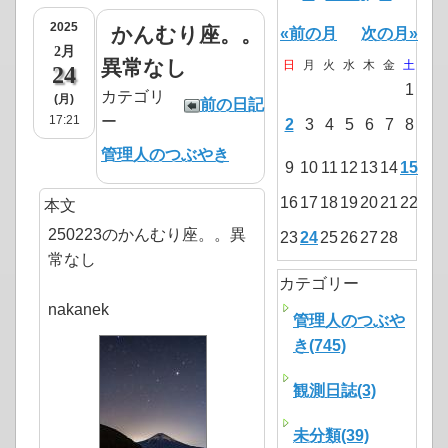
2025
かんむり座。。
«前の月
次の月»
2月
異常なし
日
月
火
水
木
金
土
24
1
カテゴリ
(月)
前の日記
17:21
ー
2
3
4
5
6
7
8
管理人のつぶやき
9
10
11
12
13
14
15
16
17
18
19
20
21
22
本文
250223のかんむり座。。異
23
24
25
26
27
28
常なし
カテゴリー
nakanek
管理人のつぶや
き(745)
観測日誌(3)
未分類(39)