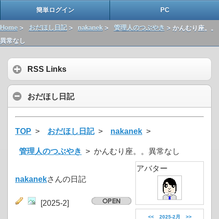
簡単ログイン
PC
Home
>
おだほし日記
>
nakanek
>
管理人のつぶやき
> かんむり座。。
異常なし
RSS Links
おだほし日記
TOP
>
おだほし日記
>
nakanek
>
管理人のつぶやき
> かんむり座。。異常なし
アバター
nakanek
さんの日記
[2025-2]
<<
2025-2月
>>