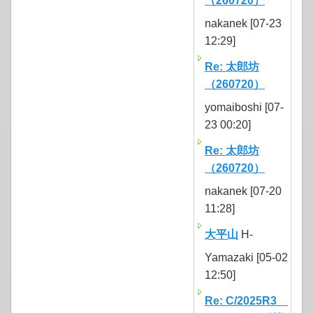
（260720）
nakanek [07-23
12:29]
Re: 太郎坊
（260720）
yomaiboshi [07-
23 00:20]
Re: 太郎坊
（260720）
nakanek [07-20
11:28]
大平山
H-
Yamazaki [05-02
12:50]
Re: C/2025R3