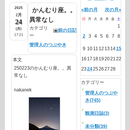
2025
かんむり座。。
«前の月
次の月»
2月
異常なし
日
月
火
水
木
金
土
24
1
カテゴリ
(月)
前の日記
17:21
ー
2
3
4
5
6
7
8
管理人のつぶやき
9
10
11
12
13
14
15
16
17
18
19
20
21
22
本文
250223のかんむり座。。異
23
24
25
26
27
28
常なし
カテゴリー
nakanek
管理人のつぶや
き(745)
観測日誌(3)
未分類(39)