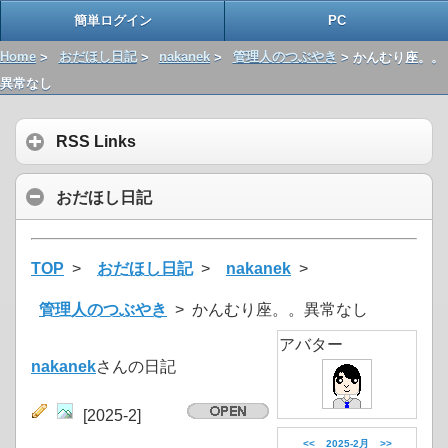
簡単ログイン
PC
Home
>
おだほし日記
>
nakanek
>
管理人のつぶやき
> かんむり座。。
異常なし
RSS Links
おだほし日記
TOP
>
おだほし日記
>
nakanek
>
管理人のつぶやき
> かんむり座。。異常なし
アバター
nakanek
さんの日記
[2025-2]
<<
2025-2月
>>