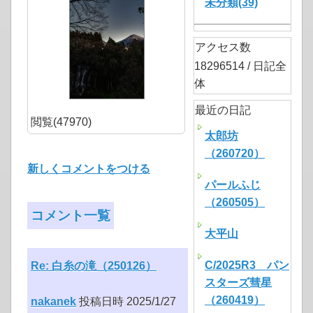
未分類(39)
アクセス数
18296514 / 日記全
体
最近の日記
閲覧(47970)
太郎坊
（260720）
新しくコメントをつける
パールふじ
（260505）
コメント一覧
大平山
C/2025R3 パン
Re: 白糸の滝（250126）
スターズ彗星
（260419）
nakanek
投稿日時 2025/1/27