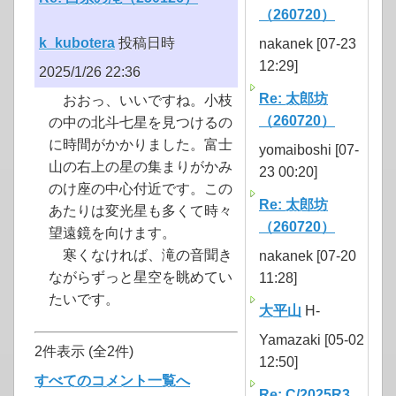
（260720）
k_kubotera
投稿日時
nakanek [07-23
12:29]
2025/1/26 22:36
Re: 太郎坊
おおっ、いいですね。小枝
（260720）
の中の北斗七星を見つけるの
に時間がかかりました。富士
yomaiboshi [07-
山の右上の星の集まりがかみ
23 00:20]
のけ座の中心付近です。この
Re: 太郎坊
あたりは変光星も多くて時々
（260720）
望遠鏡を向けます。
寒くなければ、滝の音聞き
nakanek [07-20
ながらずっと星空を眺めてい
11:28]
たいです。
大平山
H-
Yamazaki [05-02
2件表示 (全2件)
12:50]
すべてのコメント一覧へ
Re: C/2025R3