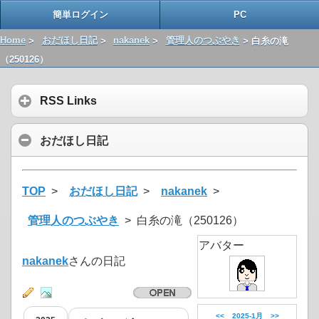
簡単ログイン
PC
Home
>
おだほし日記
>
nakanek
>
管理人のつぶやき
> 白糸の滝
（250126）
RSS Links
おだほし日記
TOP
>
おだほし日記
>
nakanek
>
管理人のつぶやき
> 白糸の滝（250126）
アバター
nakanek
さんの日記
<<
2025-1月
>>