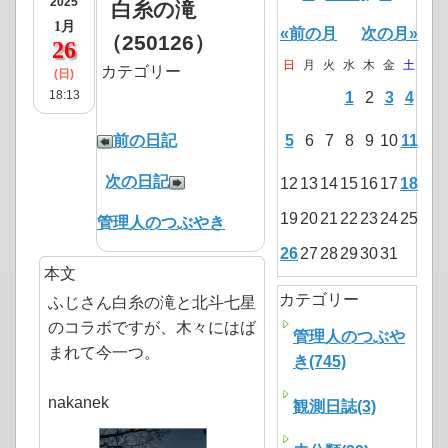
2025
白糸の滝
1月
«前の月
次の月»
（250126）
26
日
月
火
水
木
金
土
カテゴリー
(日)
18:13
1
2
3
4
前の日記
5
6
7
8
9
10
11
次の日記
12
13
14
15
16
17
18
19
20
21
22
23
24
25
管理人のつぶやき
26
27
28
29
30
31
本文
カテゴリー
ふじさん白糸の滝と北斗七星
のコラボですが、木々にはば
管理人のつぶや
まれて今一つ。
き(745)
nakanek
観測日誌(3)