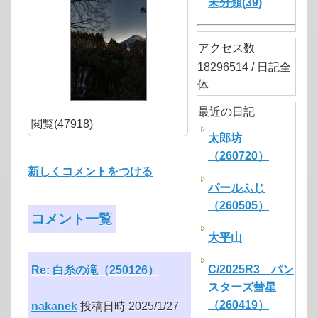
未分類(39)
アクセス数
18296514 / 日記全
体
最近の日記
閲覧(47918)
太郎坊
（260720）
新しくコメントをつける
パールふじ
（260505）
コメント一覧
大平山
C/2025R3 パン
Re: 白糸の滝（250126）
スターズ彗星
（260419）
nakanek
投稿日時 2025/1/27