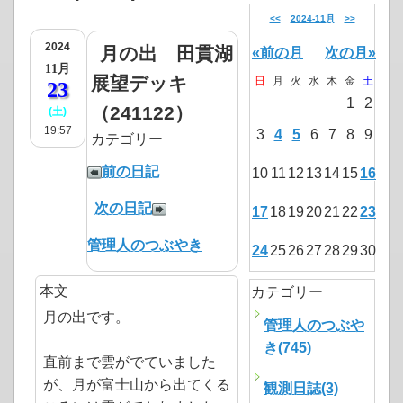
<<
2024-11月
>>
2024
月の出 田貫湖
«前の月
次の月»
11月
展望デッキ
日
月
火
水
木
金
土
23
1
2
（241122）
(土)
19:57
3
4
5
6
7
8
9
カテゴリー
前の日記
10
11
12
13
14
15
16
次の日記
17
18
19
20
21
22
23
管理人のつぶやき
24
25
26
27
28
29
30
本文
カテゴリー
月の出です。
管理人のつぶや
き(745)
直前まで雲がでていました
が、月が富士山から出てくる
観測日誌(3)