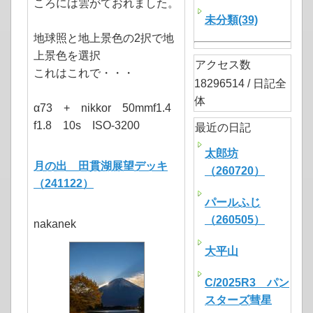
ころには雲がておれました。
未分類(39)
地球照と地上景色の2択で地
上景色を選択
アクセス数
これはこれで・・・
18296514 / 日記全
体
α73 + nikkor 50mmf1.4
f1.8 10s ISO-3200
最近の日記
太郎坊
月の出 田貫湖展望デッキ
（260720）
（241122）
パールふじ
（260505）
nakanek
大平山
C/2025R3 パン
スターズ彗星