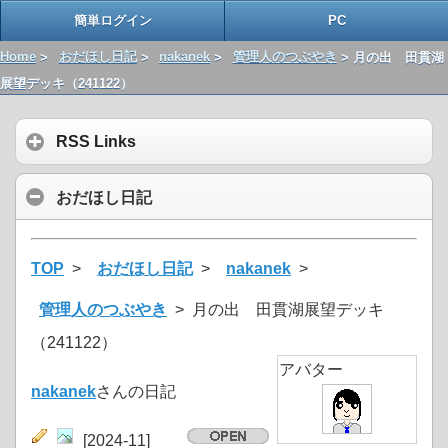
簡単ログイン
PC
Home
>
おだほし日記
>
nakanek
>
管理人のつぶやき
> 月の出 田貫湖
展望デッキ（241122）
RSS Links
おだほし日記
TOP
>
おだほし日記
>
nakanek
>
管理人のつぶやき
> 月の出 田貫湖展望デッキ
（241122）
アバター
nakanek
さんの日記
[2024-11]