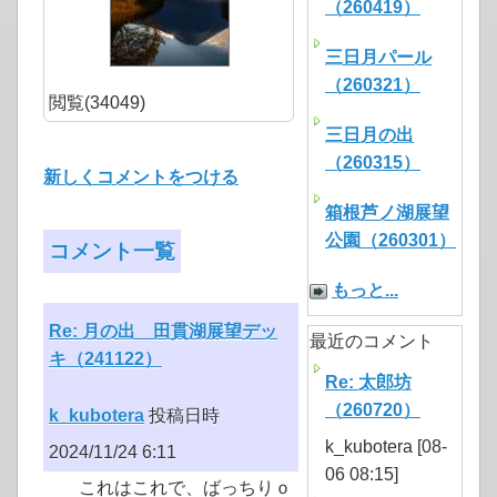
（260419）
三日月パール
（260321）
閲覧(34049)
三日月の出
（260315）
新しくコメントをつける
箱根芦ノ湖展望
公園（260301）
コメント一覧
もっと...
Re: 月の出 田貫湖展望デッ
最近のコメント
キ（241122）
Re: 太郎坊
（260720）
k_kubotera
投稿日時
k_kubotera [08-
2024/11/24 6:11
06 08:15]
これはこれで、ばっちりｏ