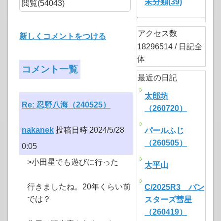
未分類(39)
閲覧(54043)
アクセス数
新しくコメントをつける
18296514 / 日記全
体
コメント一覧
最近の日記
太郎坊
Re: 忍野八海（240525）
（260720）
nakanek
投稿日時 2024/5/28
パールふじ
（260505）
0:05
>小田星でも遊びに行った
大平山
行きましたね。20年くらい前
C/2025R3 パン
では？
スターズ彗星
（260419）