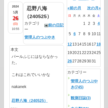
2024
忍野八海
«前の月
次の月»
5月
（240525）
日
月
火
水
木
金
土
26
カテゴリ
1
2
3
4
(日)
前の日記
10:55
ー
5
6
7
8
9
10
11
管理人のつぶやき
12
13
14
15
16
17
18
本文
19
20
21
22
23
24
25
パールふじにはならなかっ
26
27
28
29
30
31
た。
カテゴリー
これはこれでいいかな
管理人のつぶや
nakanek
き(745)
観測日誌(3)
忍野八海（240525）