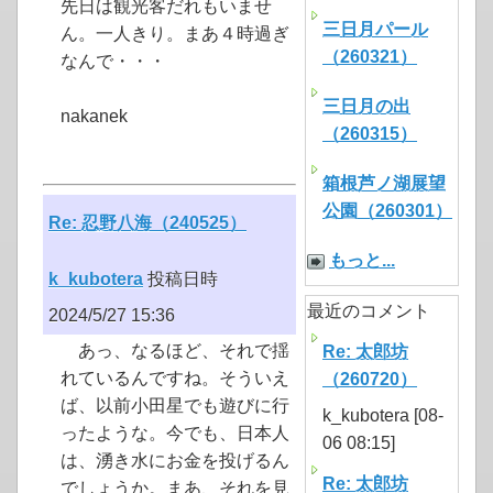
先日は観光客だれもいませ
三日月パール
ん。一人きり。まあ４時過ぎ
（260321）
なんで・・・
三日月の出
nakanek
（260315）
箱根芦ノ湖展望
公園（260301）
Re: 忍野八海（240525）
もっと...
k_kubotera
投稿日時
最近のコメント
2024/5/27 15:36
あっ、なるほど、それで揺
Re: 太郎坊
れているんですね。そういえ
（260720）
ば、以前小田星でも遊びに行
k_kubotera [08-
ったような。今でも、日本人
06 08:15]
は、湧き水にお金を投げるん
Re: 太郎坊
でしょうか。まあ、それを見