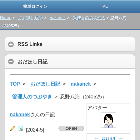
簡単ログイン
PC
Home
>
おだほし日記
>
nakanek
>
管理人のつぶやき
> 忍野八海
（240525）
RSS Links
おだほし日記
TOP
>
おだほし日記
>
nakanek
>
管理人のつぶやき
> 忍野八海（240525）
アバター
nakanek
さんの日記
[2024-5]
<<
2024-5月
>>