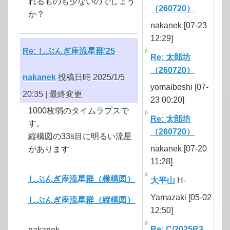
れるものも少ないのでしょう
（260720）
か？
nakanek [07-23
12:29]
Re: しぶんぎ座流星群’25
Re: 太郎坊
（260720）
nakanek
投稿日時 2025/1/5
yomaiboshi [07-
20:35 |
最終変更
23 00:20]
1000枚弱のタイムラプスで
Re: 太郎坊
す。
（260720）
縦構図の33s目に明るい流星
nakanek [07-20
があります
11:28]
しぶんぎ座流星群（横構図）
大平山
H-
Yamazaki [05-02
しぶんぎ座流星群（縦構図）
12:50]
Re: C/2025R3
nakanek