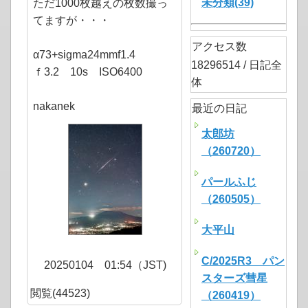
未分類(39)
ただ1000枚越えの枚数撮っ
てますが・・・
アクセス数
α73+sigma24mmf1.4
18296514 / 日記全
ｆ3.2 10s ISO6400
体
nakanek
最近の日記
太郎坊
（260720）
パールふじ
（260505）
大平山
C/2025R3 パン
20250104 01:54（JST)
スターズ彗星
閲覧(44523)
（260419）