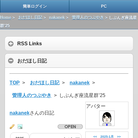
簡単ログイン
PC
Home
>
おだほし日記
>
nakanek
>
管理人のつぶやき
> しぶんぎ座流星
群’25
RSS Links
おだほし日記
TOP
>
おだほし日記
>
nakanek
>
管理人のつぶやき
> しぶんぎ座流星群’25
アバター
nakanek
さんの日記
<<
2025-1月
>>