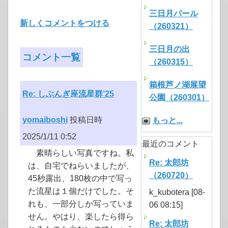
三日月パール
新しくコメントをつける
（260321）
三日月の出
コメント一覧
（260315）
箱根芦ノ湖展望
Re: しぶんぎ座流星群’25
公園（260301）
yomaiboshi
投稿日時
もっと...
2025/1/11 0:52
最近のコメント
素晴らしい写真ですね。私
Re: 太郎坊
は、自宅でねらいましたが、
（260720）
45秒露出、180枚の中で写っ
た流星は１個だけでした。そ
k_kubotera [08-
れも、一部分しか写っていま
06 08:15]
せん。やはり、楽したら得ら
Re: 太郎坊