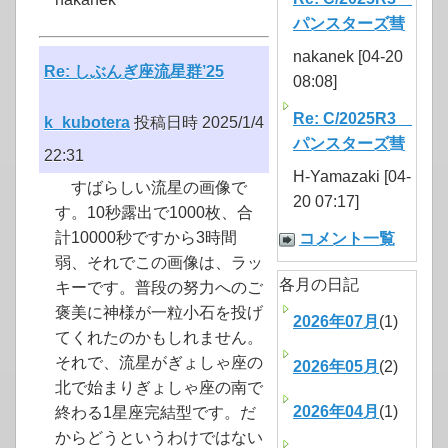
パンスターズ彗
nakanek [04-20
Re: しぶんぎ座流星群’25
08:08]
Re: C/2025R3
k_kubotera
投稿日時 2025/1/4
パンスターズ彗
22:31
H-Yamazaki [04-
すばらしい流星の画像で
20 07:17]
す。10秒露出で1000枚、合
計10000秒ですから3時間
コメント一覧
弱、それでこの画像は、ラッ
各月の日記
キーです。普段の努力へのご
褒美に神様が一粒小石を投げ
2026年07月
(1)
てくれたのかもしれません。
それで、流星がぎょしゃ座の
2026年05月
(2)
北で始まりぎょしゃ座の南で
2026年04月
(1)
終わる1星座完結型です。だ
からどうというわけではない