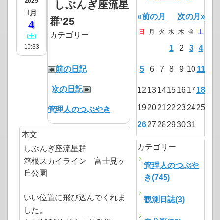
2025
しぶんぎ座流星
1月
«前の月
次の月»
群’25
4
日
月
火
水
木
金
土
カテゴリー
(土)
10:33
1
2
3
4
前の日記
5
6
7
8
9
10
11
次の日記
12
13
14
15
16
17
18
19
20
21
22
23
24
25
管理人のつぶやき
26
27
28
29
30
31
本文
カテゴリー
しぶんぎ座流星群
箱根スカイライン 富士見ヶ
管理人のつぶや
丘公園
き(745)
いい位置に飛び込んでくれま
観測日誌(3)
した。