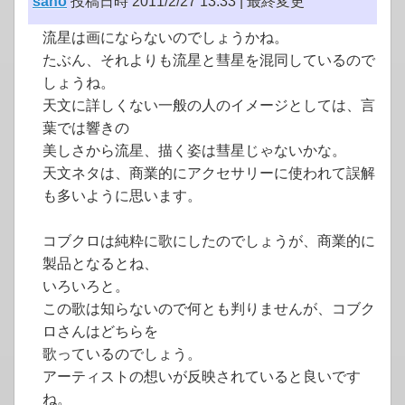
sano
投稿日時 2011/2/27 13:33 |
最終変更
流星は画にならないのでしょうかね。
たぶん、それよりも流星と彗星を混同しているので
しょうね。
天文に詳しくない一般の人のイメージとしては、言
葉では響きの
美しさから流星、描く姿は彗星じゃないかな。
天文ネタは、商業的にアクセサリーに使われて誤解
も多いように思います。
コブクロは純粋に歌にしたのでしょうが、商業的に
製品となるとね、
いろいろと。
この歌は知らないので何とも判りませんが、コブク
ロさんはどちらを
歌っているのでしょう。
アーティストの想いが反映されていると良いです
ね。